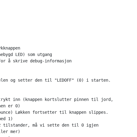
ykknappen
nebygd LED) som utgang
for å skrive debug-informasjon
elen og setter den til "LEDOFF" (0) i starten.
trykt inn (knappen kortslutter pinnen til jord, 
nen er 0)  
ounce) Løkken fortsetter til knappen slippes.
med 1) 
2 tilstander, må vi sette den til 0 igjen 
ller mer)