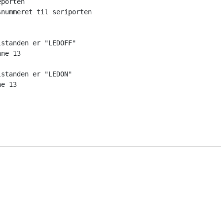
eporten
snummeret til seriporten  
)
lstanden er "LEDOFF"
nne 13
lstanden er "LEDON"
ne 13