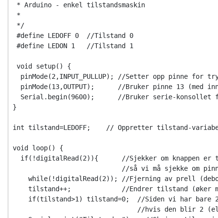
 * Arduino - enkel tilstandsmaskin
 * 
 */
 #define LEDOFF 0  //Tilstand 0
 #define LEDON 1   //Tilstand 1
 void setup() {
  pinMode(2,INPUT_PULLUP); //Setter opp pinne for tr
  pinMode(13,OUTPUT);      //Bruker pinne 13 (med in
  Serial.begin(9600);      //Bruker serie-konsollet 
}
int tilstand=LEDOFF;    // Oppretter tilstand-variab
void loop() {
  if(!digitalRead(2)){      //Sjekker om knappen er 
                            //så vi må sjekke om pin
    while(!digitalRead(2)); //Fjerning av prell (deb
    tilstand++;             //Endrer tilstand (øker 
    if(tilstand>1) tilstand=0;  //Siden vi har bare 
                                //hvis den blir 2 (e