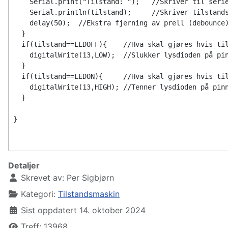
    Serial.print("Tilstand: ");   //Skriver til seri
    Serial.println(tilstand);     //Skriver tilstand
    delay(50);  //Ekstra fjerning av prell (debounce
  }
  if(tilstand==LEDOFF){    //Hva skal gjøres hvis ti
    digitalWrite(13,LOW);  //Slukker lysdioden på pi
  }
  if(tilstand==LEDON){     //Hva skal gjøres hvis ti
    digitalWrite(13,HIGH); //Tenner lysdioden på pin
  }
}
Detaljer
Skrevet av:
Per Sigbjørn
Kategori:
Tilstandsmaskin
Sist oppdatert 14. oktober 2024
Treff: 13968