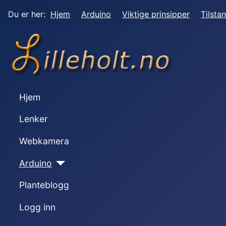
Du er her:
Hjem
Arduino
Viktige prinsipper
Tilsta
Hjem
Lenker
Webkamera
Arduino
Planteblogg
Logg inn