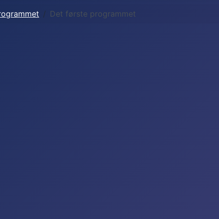
programmet
Det første programmet