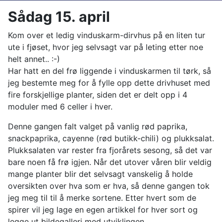
Sådag 15. april
Kom over et ledig vinduskarm-dirvhus på en liten tur
ute i fjøset, hvor jeg selvsagt var på leting etter noe
helt annet.. :-)
Har hatt en del frø liggende i vinduskarmen til tørk, så
jeg bestemte meg for å fylle opp dette drivhuset med
fire forskjellige planter, siden det er delt opp i 4
moduler med 6 celler i hver.
Denne gangen falt valget på vanlig rød paprika,
snackpaprika, cayenne (rød butikk-chili) og plukksalat.
Plukksalaten var rester fra fjorårets sesong, så det var
bare noen få frø igjen. Når det utover våren blir veldig
mange planter blir det selvsagt vanskelig å holde
oversikten over hva som er hva, så denne gangen tok
jeg meg til til å merke sortene. Etter hvert som de
spirer vil jeg lage en egen artikkel for hver sort og
legge ut bildegalleri med utviklingen.