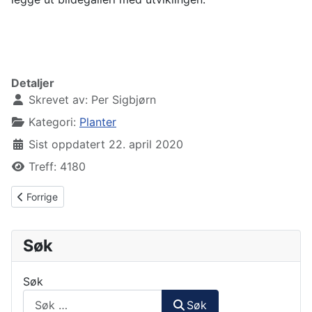
Detaljer
Skrevet av:
Per Sigbjørn
Kategori:
Planter
Sist oppdatert 22. april 2020
Treff: 4180
Forrige artikkel: Sådag 21. april
Forrige
Søk
Søk
Søk