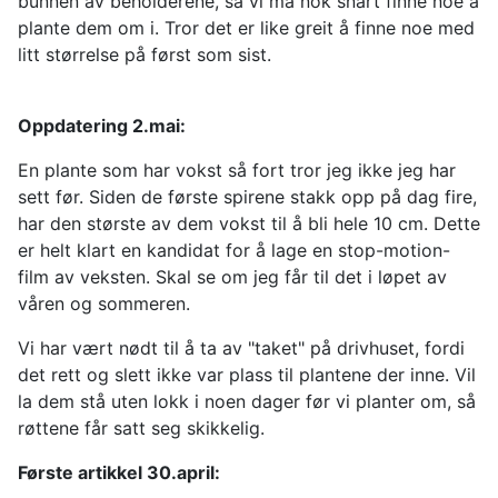
bunnen av beholderene, så vi må nok snart finne noe å
plante dem om i. Tror det er like greit å finne noe med
litt størrelse på først som sist.
Oppdatering 2.mai:
En plante som har vokst så fort tror jeg ikke jeg har
sett før. Siden de første spirene stakk opp på dag fire,
har den største av dem vokst til å bli hele 10 cm. Dette
er helt klart en kandidat for å lage en stop-motion-
film av veksten. Skal se om jeg får til det i løpet av
våren og sommeren.
Vi har vært nødt til å ta av "taket" på drivhuset, fordi
det rett og slett ikke var plass til plantene der inne. Vil
la dem stå uten lokk i noen dager før vi planter om, så
røttene får satt seg skikkelig.
Første artikkel 30.april: