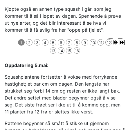
Kjøpte også en annen type squash i går, som jeg
kommer til å så i løpet av dagen. Spennende å prøve
ut nye arter, og det blir interessant å se hva vi
kommer til å få avlig fra her "oppe på fjellet".
Dag 4,
Såing 26.
første
1
2
3
4
5
6
7
8
9
10
11
12
april
Frøposen
Beskrivelse
spirer
13
14
15
16
Oppdatering 5.mai:
Squashplantene fortsetter å vokse med forrykende
hastighet; et par cm om dagen. Den lengste har
strukket seg forbi 14 cm og resten er ikke langt bak.
Det andre settet med blader begynner også å vise
seg. Det siste frøet ser ikke ut til å komme opp, men
11 planter fra 12 frø er slettes ikke verst.
Røttene begynner så smått å stikke ut gjennom