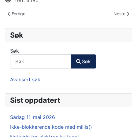
Treff: 4580
Forrige artikkel: Kveldsprosjekt: Plantehylle/Plantelys
Neste artikk
Forrige
Neste
Søk
Søk
Søk
Avansert søk
Sist oppdatert
Sådag 11. mai 2026
Ikke-blokkerende kode med millis()
Nettside for elektronikk-faget