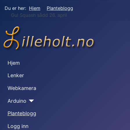
Du er her:
Hjem
Planteblogg
Gul Squash sådd 26. april
Hjem
Lenker
Webkamera
Arduino
Planteblogg
Logg inn