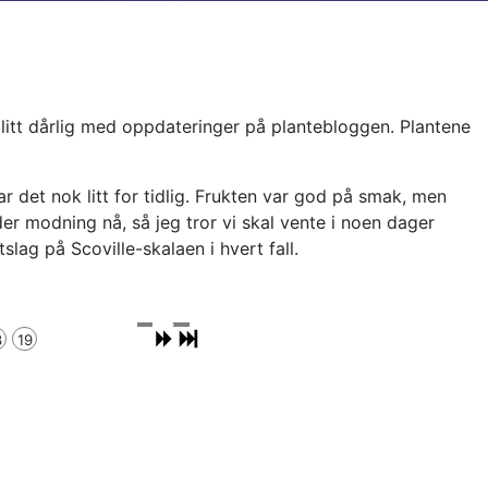
 blitt dårlig med oppdateringer på plantebloggen. Plantene
r det nok litt for tidlig. Frukten var god på smak, men
der modning nå, så jeg tror vi skal vente i noen dager
tslag på Scoville-skalaen i hvert fall.
8
19
Dag 14, 8 spirer