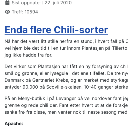
Sist oppdatert 22. juli 2020
Treff: 10594
Enda flere Chili-sorter
Nå har det vært litt stille herfra en stund, i hvert fall p
vei hjem ble det tid til en tur innom Plantasjen på Tiller
jeg ikke hadde fra før.
Det virker som Plantasjen har fått en ny forsyning av chili
små og grønne, eller lysegule i det ene tilfellet. De tre n
Danmark på Gartneriet Krebs, og er merket med styrkegr
antyder 90.000 på Scoville-skalaen, 10-40 ganger sterker
På en Meny-butikk i på Levanger på vei nordover fant je
grønne og røde chili der. Fant etter hvert ut at de forsk
sanke frø fra disse, men venter nok til neste sesong med
Apache: