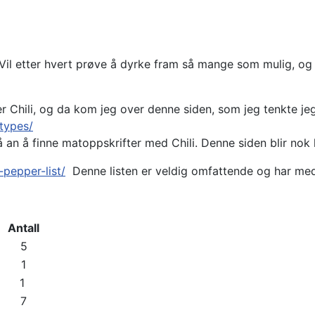
. Vil etter hvert prøve å dyrke fram så mange som mulig, og
typer Chili, og da kom jeg over denne siden, som jeg tenkte 
types/
 an å finne matoppskrifter med Chili. Denne siden blir nok l
pepper-list/
Denne listen er veldig omfattende og har med s
Antall
5
1
1
7