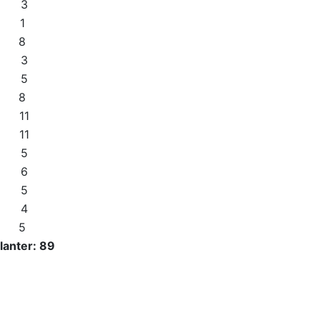
3
1
8
3
5
8
11
11
5
6
5
4
5
lanter: 89