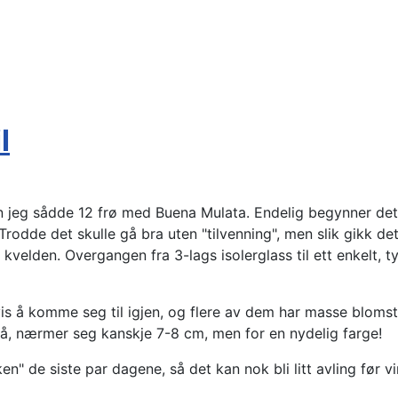
l
 jeg sådde 12 frø med Buena Mulata. Endelig begynner det å 
 Trodde det skulle gå bra uten "tilvenning", men slik gikk det
kvelden. Overgangen fra 3-lags isolerglass til ett enkelt, t
s å komme seg til igjen, og flere av dem har masse blomster.
nå, nærmer seg kanskje 7-8 cm, men for en nydelig farge!
en" de siste par dagene, så det kan nok bli litt avling før 