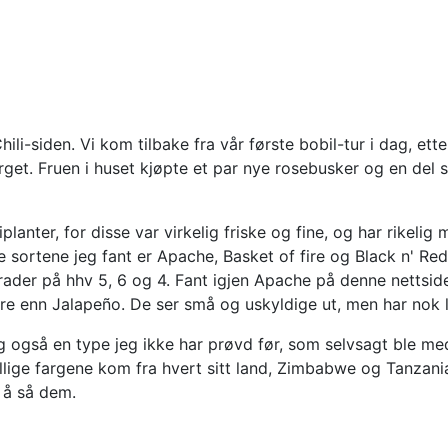
å Chili-siden. Vi kom tilbake fra vår første bobil-tur i dag, e
torget. Fruen i huset kjøpte et par nye rosebusker og en del s
planter, for disse var virkelig friske og fine, og har rikeli
ye sortene jeg fant er Apache, Basket of fire og Black n' Red
ader på hhv 5, 6 og 4. Fant igjen Apache på denne nettsid
e enn Jalapeño. De ser små og uskyldige ut, men har nok lit
g også en type jeg ikke har prøvd før, som selvsagt ble me
jellige fargene kom fra hvert sitt land, Zimbabwe og Tanzan
 å så dem.