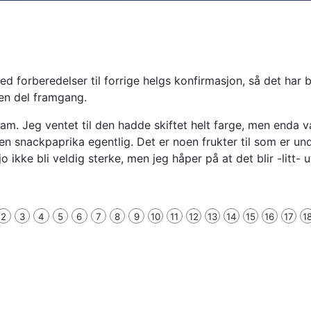
ed forberedelser til forrige helgs konfirmasjon, så det har
a en del framgang.
Dam. Jeg ventet til den hadde skiftet helt farge, men enda va
g en snackpaprika egentlig. Det er noen frukter til som er un
o ikke bli veldig sterke, men jeg håper på at det blir -litt- u
2
3
4
5
6
7
8
9
10
11
12
13
14
15
16
17
1
Dag 8, første 4 spirer
Dag 9, 7 spirer