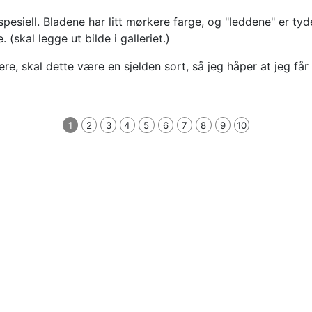
spesiell. Bladene har litt mørkere farge, og "leddene" er tyde
(skal legge ut bilde i galleriet.)
re, skal dette være en sjelden sort, så jeg håper at jeg får
1
2
3
4
5
6
7
8
9
10