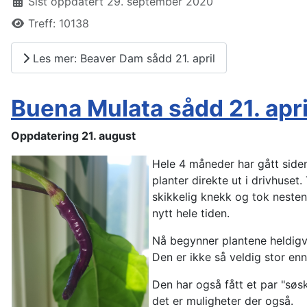
Sist oppdatert 29. september 2020
Treff: 10138
Les mer: Beaver Dam sådd 21. april
Buena Mulata sådd 21. apri
Oppdatering 21. august
Hele 4 måneder har gått siden
planter direkte ut i drivhuset.
skikkelig knekk og tok nesten 
nytt hele tiden.
Nå begynner plantene heldigvi
Den er ikke så veldig stor en
Den har også fått et par "søsk
det er muligheter der også.